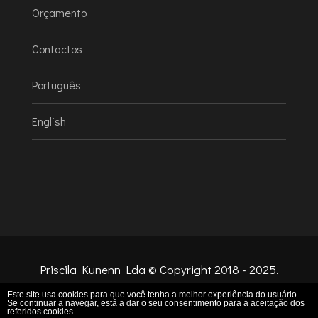
Orçamento
Contactos
Português
English
Priscila Kunenn Lda © Copyright 2018 - 2025.
Todos Os Direitos Reservados Aos
Este site usa cookies para que você tenha a melhor experiência do usuário.
Se continuar a navegar, está a dar o seu consentimento para a aceitação dos
Proprietários. Desenvolvido por
Envixo
.
referidos cookies.